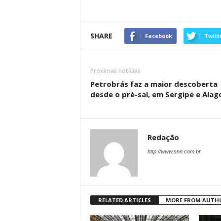
SHARE
Facebook
Twitt
Proximas notícias
Petrobrás faz a maior descoberta
desde o pré-sal, em Sergipe e Alag
Redação
http://www.snn.com.br
RELATED ARTICLES
MORE FROM AUTH