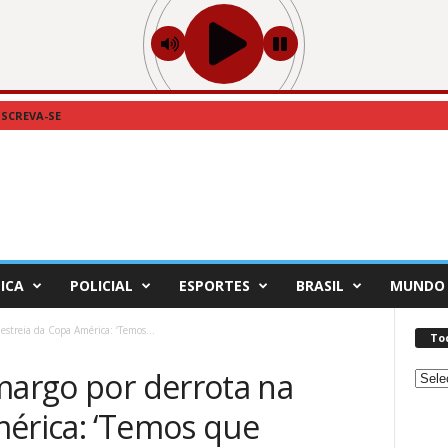
NSCREVA-SE
ICA
POLICIAL
ESPORTES
BRASIL
MUNDO
estreia da Copa América: ‘Temos...
To
margo por derrota na
Toda
as
mérica: ‘Temos que
Notíc