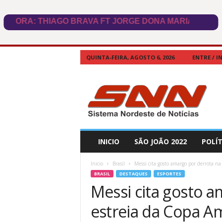
QUINTA-FEIRA, AGOSTO 6, 2026
ENTRE / I
SNN
Brasil
INICIO
SÃO JOÃO 2022
POLÍT
Inicio
Brasil
Messi cita gosto amargo por derrota na 
BRASIL
DESTAQUES
ESPORTES
Messi cita gosto a
estreia da Copa A