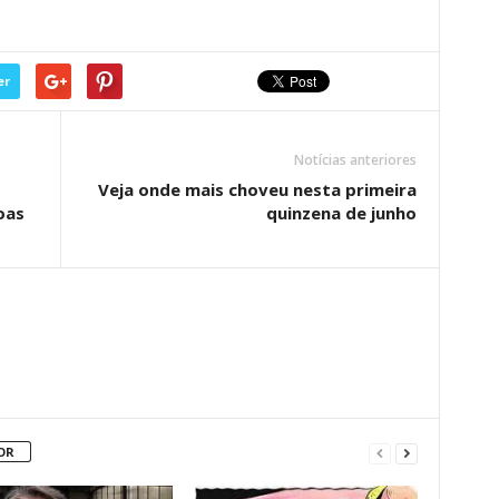
er
Notícias anteriores
Veja onde mais choveu nesta primeira
oas
quinzena de junho
OR