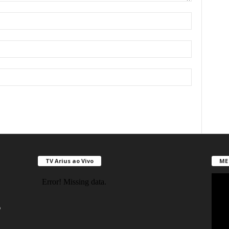
TV Arius ao Vivo
ME 
o