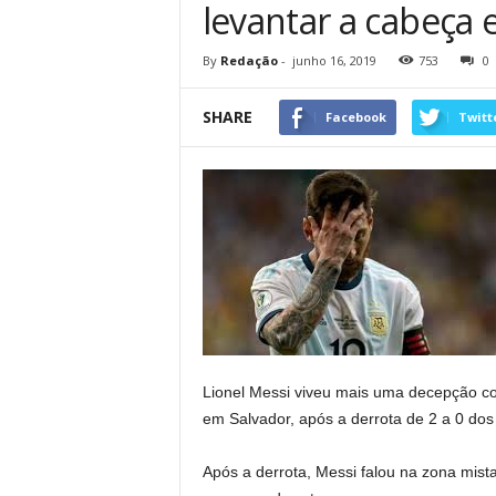
levantar a cabeça e
By
Redação
-
junho 16, 2019
753
0
SHARE
Facebook
Twitt
Lionel Messi viveu mais uma decepção c
em Salvador, após a derrota de 2 a 0 do
Após a derrota, Messi falou na zona mist