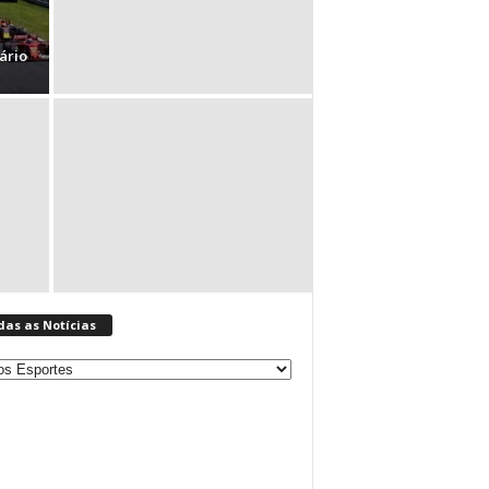
ário
das as Notícias
s
ias