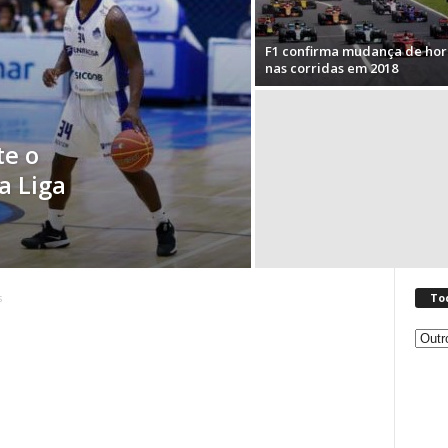
F1 confirma mudança de hor
nas corridas em 2018
te o
a Liga
To
s
Toda
as
Notíc