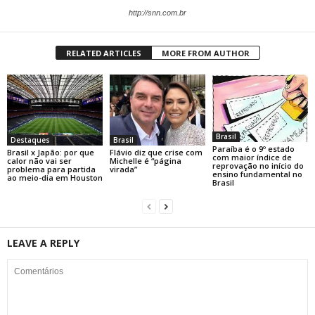
http://snn.com.br
RELATED ARTICLES
MORE FROM AUTHOR
Brasil
Destaques
Brasil
Paraíba é o 9º estado
Brasil x Japão: por que
Flávio diz que crise com
com maior índice de
calor não vai ser
Michelle é “página
reprovação no início do
problema para partida
virada”
ensino fundamental no
ao meio-dia em Houston
Brasil
LEAVE A REPLY