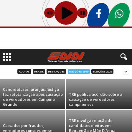
Diplomação dos vereadores eleitos após
retotalização de votos em Campina Grande
será na próxima quarta-feira (29).
AUDIOS
BRASIL
DESTAQUES
ELEIÇÕES 2020
ELEIÇÕES 2022
Bruno Herbert
-
novembro 24, 2023
Candidaturas laranjas: Justiça
faz retotalização após cassação
TRE publica acórdão sobre a
de vereadores em Campina
cassação de vereadores
Grande
campinenses
TRE divulga relação de
Cassados por fraudes,
candidatos eleitos em
vereadores conseguem se
Boqueirão e Mãe D’Água;