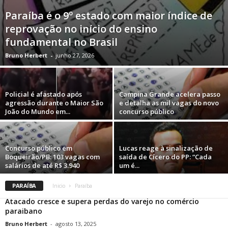
Paraíba é o 9º estado com maior índice de
reprovação no início do ensino
fundamental no Brasil
Bruno Herbert
-
junho 27, 2026
Policial é afastado após
Campina Grande acelera passo
agressão durante o Maior São
e detalha as mil vagas do novo
João do Mundo em...
concurso público
Concurso público em
Lucas reage à sinalização de
Boqueirão/PB: 103 vagas com
saída de Cícero do PP: “Cada
salários de até R$ 3.940
um é...
PARAÍBA
Inicio
Paraíba
Atacado cresce e supera perdas do varejo no comércio
paraibano
Bruno Herbert
-
agosto 13, 2025