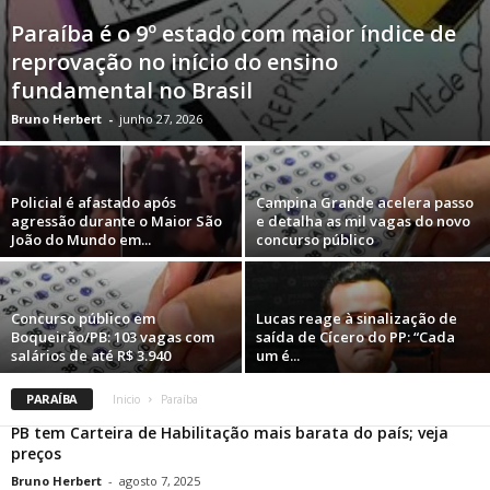
Paraíba é o 9º estado com maior índice de
reprovação no início do ensino
fundamental no Brasil
Bruno Herbert
-
junho 27, 2026
Policial é afastado após
Campina Grande acelera passo
agressão durante o Maior São
e detalha as mil vagas do novo
João do Mundo em...
concurso público
Concurso público em
Lucas reage à sinalização de
Boqueirão/PB: 103 vagas com
saída de Cícero do PP: “Cada
salários de até R$ 3.940
um é...
PARAÍBA
Inicio
Paraíba
PB tem Carteira de Habilitação mais barata do país; veja
preços
Bruno Herbert
-
agosto 7, 2025