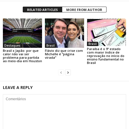
RELATED ARTICLES
MORE FROM AUTHOR
Brasil
Destaques
Brasil
Paraíba é o 9º estado
Brasil x Japão: por que
Flávio diz que crise com
com maior índice de
calor não vai ser
Michelle é “página
reprovação no início do
problema para partida
virada”
ensino fundamental no
ao meio-dia em Houston
Brasil
LEAVE A REPLY