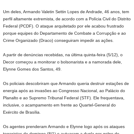
Um deles, Armando Valetin Settin Lopes de Andrade, 46 anos, tem
perfil altamente extremista, de acordo com a Polícia Civil do Distrito
Federal (PCDF). O ataque arquitetado por ele acabou frustrado
porque equipes do Departamento de Combate a Corrupção e ao
Crime Organizado (Draco) conseguiram impedir as ações.
A partir de denúncias recebidas, na última quinta-feira (5/12), o
Decor começou a monitorar o bolsonarista e a namorada dele,
Elynne Gomes dos Santos, 49.
Os policiais descobriram que Armando queria destruir estações de
energia após as invasões ao Congresso Nacional, ao Palácio do
Planalto e ao Supremo Tribunal Federal (STF). Ele frequentava,
inclusive, o acampamento em frente ao Quartel-General do
Exército de Brasília.
Os agentes prenderam Armando e Elynne logo após os ataques
terroristas de domingo (8/1) e autuaram a dupla por golpe de