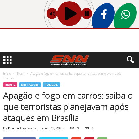
Inicio
Brasil
Apagão e fogo em carros: saiba o que terroristas planejavam após
ataques...
BRASIL
DESTAQUES
POLÍCIAL
Apagão e fogo em carros: saiba o
que terroristas planejavam após
ataques em Brasília
By
Bruno Herbert
-
janeiro 13, 2023
69
0