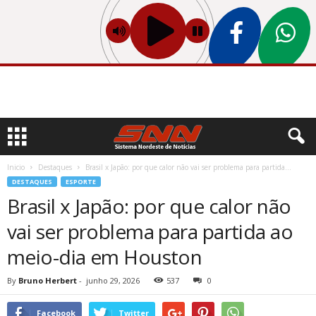
Inicio
Destaques
Brasil x Japão: por que calor não vai ser problema para partida...
DESTAQUES
ESPORTE
Brasil x Japão: por que calor não
vai ser problema para partida ao
meio-dia em Houston
By
Bruno Herbert
-
junho 29, 2026
537
0
Facebook
Twitter