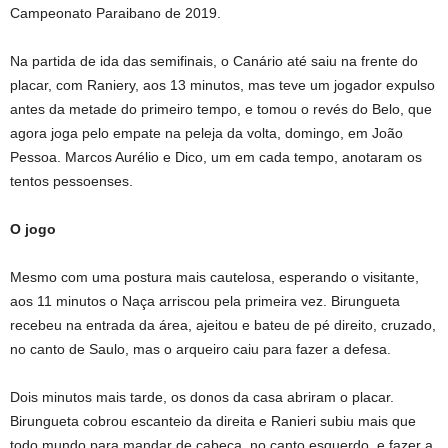
Campeonato Paraibano de 2019.
Na partida de ida das semifinais, o Canário até saiu na frente do
placar, com Raniery, aos 13 minutos, mas teve um jogador expulso
antes da metade do primeiro tempo, e tomou o revés do Belo, que
agora joga pelo empate na peleja da volta, domingo, em João
Pessoa. Marcos Aurélio e Dico, um em cada tempo, anotaram os
tentos pessoenses.
O jogo
Mesmo com uma postura mais cautelosa, esperando o visitante,
aos 11 minutos o Naça arriscou pela primeira vez. Birungueta
recebeu na entrada da área, ajeitou e bateu de pé direito, cruzado,
no canto de Saulo, mas o arqueiro caiu para fazer a defesa.
Dois minutos mais tarde, os donos da casa abriram o placar.
Birungueta cobrou escanteio da direita e Ranieri subiu mais que
todo mundo para mandar de cabeça, no canto esquerdo, e fazer a