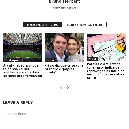
Bruno Herbert
http://snn.com.br
RELATED ARTICLES
MORE FROM AUTHOR
Brasil
Destaques
Brasil
Paraíba é o 9º estado
Brasil x Japão: por que
Flávio diz que crise com
com maior índice de
calor não vai ser
Michelle é “página
reprovação no início do
problema para partida
virada”
ensino fundamental no
ao meio-dia em Houston
Brasil
LEAVE A REPLY