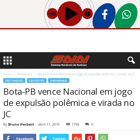
Inicio
Destaques
Bota-PB vence Nacional em jogo de expulsão polêmica e virada no JC
DESTAQUES
ESPORTES
PARAIBANO
Bota-PB vence Nacional em jogo
de expulsão polêmica e virada no
JC
By
Bruno Herbert
-
abril 11, 2019
1756
0
Facebook
Twitter