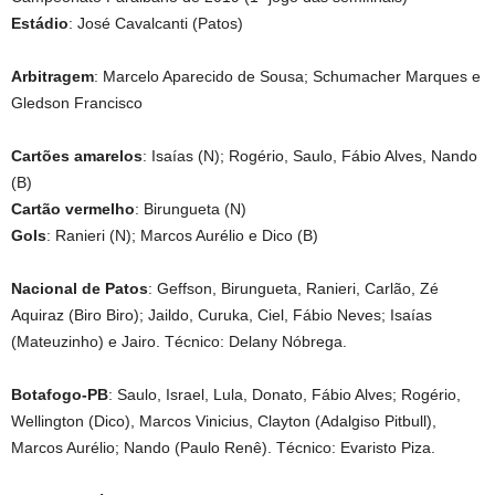
Estádio
: José Cavalcanti (Patos)
Arbitragem
: Marcelo Aparecido de Sousa; Schumacher Marques e
Gledson Francisco
Cartões amarelos
: Isaías (N); Rogério, Saulo, Fábio Alves, Nando
(B)
Cartão vermelho
: Birungueta (N)
Gols
: Ranieri (N); Marcos Aurélio e Dico (B)
Nacional de Patos
: Geffson, Birungueta, Ranieri, Carlão, Zé
Aquiraz (Biro Biro); Jaildo, Curuka, Ciel, Fábio Neves; Isaías
(Mateuzinho) e Jairo. Técnico: Delany Nóbrega.
Botafogo-PB
: Saulo, Israel, Lula, Donato, Fábio Alves; Rogério,
Wellington (Dico), Marcos Vinicius, Clayton (Adalgiso Pitbull),
Marcos Aurélio; Nando (Paulo Renê). Técnico: Evaristo Piza.