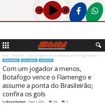
Inicio
Brasileirão
Com um jogador a menos, Botafogo vence o Flamengo e assume a...
BRASILEIRÃO
DESTAQUES
ESPORTES
Com um jogador a menos,
Botafogo vence o Flamengo e
assume a ponta do Brasileirão;
confira os gols
By
Bruno Herbert
-
maio 1, 2023
156
0