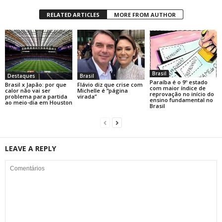
RELATED ARTICLES
MORE FROM AUTHOR
Brasil
Destaques
Brasil
Paraíba é o 9º estado
Brasil x Japão: por que
Flávio diz que crise com
com maior índice de
calor não vai ser
Michelle é “página
reprovação no início do
problema para partida
virada”
ensino fundamental no
ao meio-dia em Houston
Brasil
LEAVE A REPLY