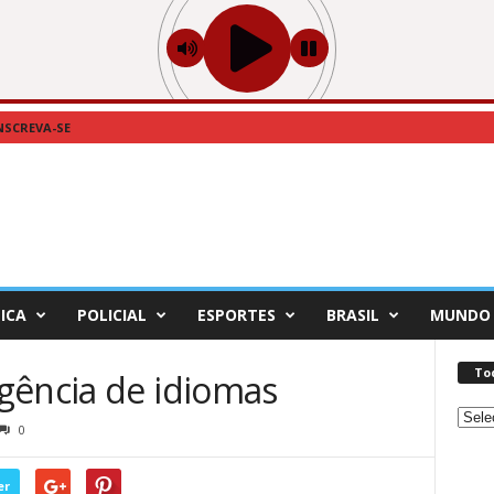
NSCREVA-SE
ICA
POLICIAL
ESPORTES
BRASIL
MUNDO
To
gência de idiomas
Toda
0
as
Notíc
er