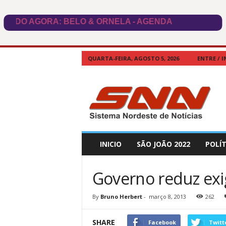
QUARTA-FEIRA, AGOSTO 5, 2026
ENTRE / I
SNN
Brasil
INICIO
SÃO JOÃO 2022
POLÍT
Governo reduz exi
By
Bruno Herbert
-
março 8, 2013
262
SHARE
Facebook
Twitt