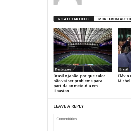
RELATED ARTICLES
MORE FROM AUTH
Destaques
Brasil
Brasil x Japão: por que calor
Flávio 
não vai ser problema para
Michell
partida ao meio-dia em
Houston
LEAVE A REPLY